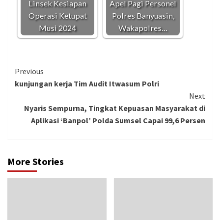
Linsek Kesiapan
Apel Pagi Personel
Operasi Ketupat
Polres Banyuasin,
Musi 2024
Wakapolres…
Continue
Previous
kunjungan kerja Tim Audit Itwasum Polri
Reading
Next
Nyaris Sempurna, Tingkat Kepuasan Masyarakat di
Aplikasi ‘Banpol’ Polda Sumsel Capai 99,6 Persen
More Stories