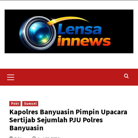
Skip
to
content
Primary
Menu
Polri
Sumsel
Kapolres Banyuasin Pimpin Upacara
Sertijab Sejumlah PJU Polres
Banyuasin