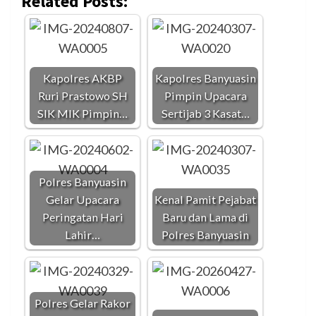
Related Posts:
Kapolres AKBP
Kapolres Banyuasin
Ruri Prastowo SH
Pimpin Upacara
SIK MIK Pimpin…
Sertijab 3 Kasat…
Polres Banyuasin
Gelar Upacara
Kenal Pamit Pejabat
Peringatan Hari
Baru dan Lama di
Lahir…
Polres Banyuasin
Polres Gelar Rakor