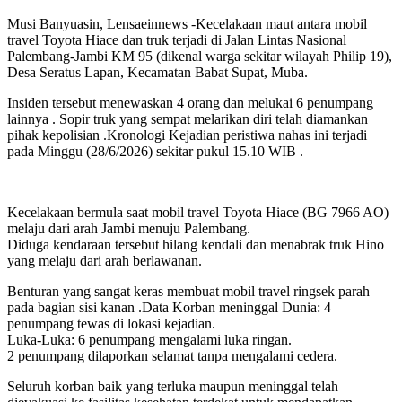
Musi Banyuasin, Lensaeinnews -Kecelakaan maut antara mobil
travel Toyota Hiace dan truk terjadi di Jalan Lintas Nasional
Palembang-Jambi KM 95 (dikenal warga sekitar wilayah Philip 19),
Desa Seratus Lapan, Kecamatan Babat Supat, Muba.
Insiden tersebut menewaskan 4 orang dan melukai 6 penumpang
lainnya . Sopir truk yang sempat melarikan diri telah diamankan
pihak kepolisian .Kronologi Kejadian peristiwa nahas ini terjadi
pada Minggu (28/6/2026) sekitar pukul 15.10 WIB .
Kecelakaan bermula saat mobil travel Toyota Hiace (BG 7966 AO)
melaju dari arah Jambi menuju Palembang.
Diduga kendaraan tersebut hilang kendali dan menabrak truk Hino
yang melaju dari arah berlawanan.
Benturan yang sangat keras membuat mobil travel ringsek parah
pada bagian sisi kanan .Data Korban meninggal Dunia: 4
penumpang tewas di lokasi kejadian.
Luka-Luka: 6 penumpang mengalami luka ringan.
2 penumpang dilaporkan selamat tanpa mengalami cedera.
Seluruh korban baik yang terluka maupun meninggal telah