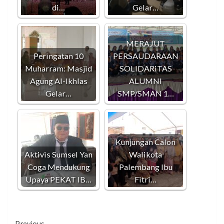
di…
Gelar…
MERAJUT
Peringatan 10
PERSAUDARAAN
Muharram: Masjid
SOLIDARiTAS
Agung Al-Ikhlas
ALUMNI
Gelar…
SMP/SMAN 1…
Kunjungan Calon
Aktivis Sumsel Yan
Walikota
Coga Mendukung
Palembang Ibu
Upaya PEKAT IB…
Fitri…
Previous