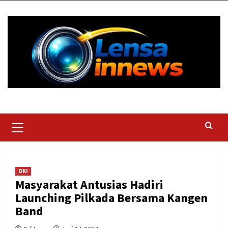
Skip
to
content
Primary
Menu
OKI
Masyarakat Antusias Hadiri
Launching Pilkada Bersama Kangen
Band