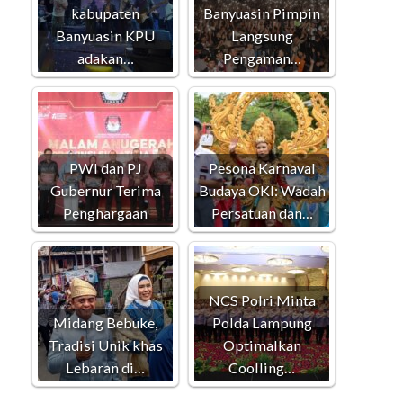
kabupaten
Banyuasin Pimpin
Banyuasin KPU
Langsung
adakan…
Pengaman…
PWI dan PJ
Pesona Karnaval
Gubernur Terima
Budaya OKI: Wadah
Penghargaan
Persatuan dan…
NCS Polri Minta
Midang Bebuke,
Polda Lampung
Tradisi Unik khas
Optimalkan
Lebaran di…
Coolling…