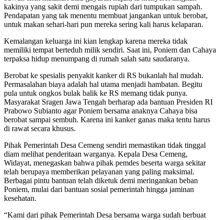
kakinya yang sakit demi mengais rupiah dari tumpukan sampah.
Pendapatan yang tak menentu membuat jangankan untuk berobat,
untuk makan sehari-hari pun mereka sering kali harus kelaparan.
Kemalangan keluarga ini kian lengkap karena mereka tidak
memiliki tempat berteduh milik sendiri. Saat ini, Poniem dan Cahaya
terpaksa hidup menumpang di rumah salah satu saudaranya.
Berobat ke spesialis penyakit kanker di RS bukanlah hal mudah.
Permasalahan biaya adalah hal utama menjadi hambatan. Begitu
pula untuk ongkos bulak balik ke RS memang tidak punya.
Masyarakat Sragen Jawa Tengah berharap ada bantuan Presiden RI
Prabowo Subianto agar Poniem bersama anaknya Cahaya bisa
berobat sampai sembuh. Karena ini kanker ganas maka tentu harus
di rawat secara khusus.
Pihak Pemerintah Desa Cemeng sendiri memastikan tidak tinggal
diam melihat penderitaan warganya. Kepala Desa Cemeng,
Widayat, menegaskan bahwa pihak pemdes beserta warga sekitar
telah berupaya memberikan pelayanan yang paling maksimal.
Berbagai pintu bantuan telah diketuk demi meringankan beban
Poniem, mulai dari bantuan sosial pemerintah hingga jaminan
kesehatan.
“Kami dari pihak Pemerintah Desa bersama warga sudah berbuat