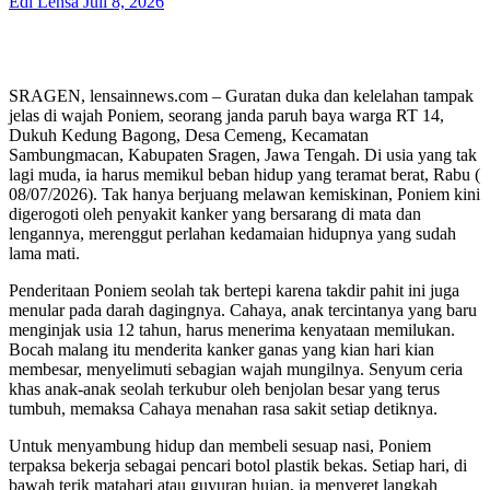
Edi Lensa
Juli 8, 2026
SRAGEN, lensainnews.com – Guratan duka dan kelelahan tampak
jelas di wajah Poniem, seorang janda paruh baya warga RT 14,
Dukuh Kedung Bagong, Desa Cemeng, Kecamatan
Sambungmacan, Kabupaten Sragen, Jawa Tengah. Di usia yang tak
lagi muda, ia harus memikul beban hidup yang teramat berat, Rabu (
08/07/2026). Tak hanya berjuang melawan kemiskinan, Poniem kini
digerogoti oleh penyakit kanker yang bersarang di mata dan
lengannya, merenggut perlahan kedamaian hidupnya yang sudah
lama mati.
Penderitaan Poniem seolah tak bertepi karena takdir pahit ini juga
menular pada darah dagingnya. Cahaya, anak tercintanya yang baru
menginjak usia 12 tahun, harus menerima kenyataan memilukan.
Bocah malang itu menderita kanker ganas yang kian hari kian
membesar, menyelimuti sebagian wajah mungilnya. Senyum ceria
khas anak-anak seolah terkubur oleh benjolan besar yang terus
tumbuh, memaksa Cahaya menahan rasa sakit setiap detiknya.
Untuk menyambung hidup dan membeli sesuap nasi, Poniem
terpaksa bekerja sebagai pencari botol plastik bekas. Setiap hari, di
bawah terik matahari atau guyuran hujan, ia menyeret langkah