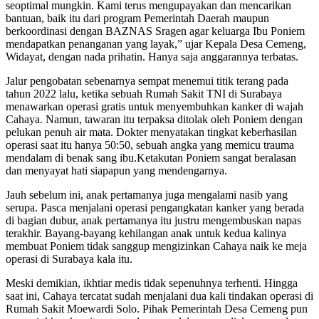
seoptimal mungkin. Kami terus mengupayakan dan mencarikan
bantuan, baik itu dari program Pemerintah Daerah maupun
berkoordinasi dengan BAZNAS Sragen agar keluarga Ibu Poniem
mendapatkan penanganan yang layak,” ujar Kepala Desa Cemeng,
Widayat, dengan nada prihatin. Hanya saja anggarannya terbatas.
Jalur pengobatan sebenarnya sempat menemui titik terang pada
tahun 2022 lalu, ketika sebuah Rumah Sakit TNI di Surabaya
menawarkan operasi gratis untuk menyembuhkan kanker di wajah
Cahaya. Namun, tawaran itu terpaksa ditolak oleh Poniem dengan
pelukan penuh air mata. Dokter menyatakan tingkat keberhasilan
operasi saat itu hanya 50:50, sebuah angka yang memicu trauma
mendalam di benak sang ibu.Ketakutan Poniem sangat beralasan
dan menyayat hati siapapun yang mendengarnya.
Jauh sebelum ini, anak pertamanya juga mengalami nasib yang
serupa. Pasca menjalani operasi pengangkatan kanker yang berada
di bagian dubur, anak pertamanya itu justru mengembuskan napas
terakhir. Bayang-bayang kehilangan anak untuk kedua kalinya
membuat Poniem tidak sanggup mengizinkan Cahaya naik ke meja
operasi di Surabaya kala itu.
Meski demikian, ikhtiar medis tidak sepenuhnya terhenti. Hingga
saat ini, Cahaya tercatat sudah menjalani dua kali tindakan operasi di
Rumah Sakit Moewardi Solo. Pihak Pemerintah Desa Cemeng pun