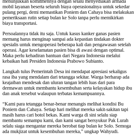
menunjukkan komitmennya dengan selalu menyediakan armada
mobil layanan beserta seluruh biaya operasionalnya untuk sekedar
pulang pergi, demi memastikan Poniem dan Cahaya bisa melakukan
pemeriksaan rutin setiap bulan ke Solo tanpa perlu memikirkan
biaya transportasi.
Persoalannya tidak itu saja. Untuk kasus kanker ganas pasien
memang harus menginap sampai ada kepastian tindakan dokter
spesialis untuk mengoperasi beberapa kali dan pengawasan setelah
operasi. Agar keselamatan pasien bisa di awasi dengan optimal.
Maka perlu kehadiran bantuan dari Negara Indonesia melalui
kebaikan hati Presiden Indonesia Prabowo Subianto.
Langkah tulus Pemerintah Desa ini mendapat apresiasi sekaligus
rasa iba yang mendalam dari tetangga sekitar. Warga berharap ada
keajaiban mendesak dan uluran tangan lebih luas dari para
dermawan untuk membantu kesembuhan serta kelayakan hidup ibu
dan anak tersebut walaupun terbatas kemampuannya.
“Kami para tetangga benar-benar menangis melihat kondisi Bu
Poniem dan Cahaya. Setiap hari melihat mereka sakit-sakitan tapi
masih harus cari botol bekas. Kami warga di sini selalu siap
membantu semampu kami, dan kami sangat bersyukur Pak Lurah
selalu siaga mengantar mereka berobat tiap bulan ke Solo. Semoga
ada mukjizat untuk kesembuhan mereka,” ungkap Wahyudi.