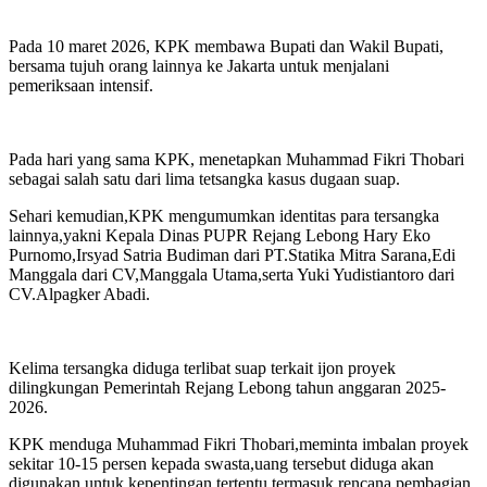
Pada 10 maret 2026, KPK membawa Bupati dan Wakil Bupati,
bersama tujuh orang lainnya ke Jakarta untuk menjalani
pemeriksaan intensif.
Pada hari yang sama KPK, menetapkan Muhammad Fikri Thobari
sebagai salah satu dari lima tetsangka kasus dugaan suap.
Sehari kemudian,KPK mengumumkan identitas para tersangka
lainnya,yakni Kepala Dinas PUPR Rejang Lebong Hary Eko
Purnomo,Irsyad Satria Budiman dari PT.Statika Mitra Sarana,Edi
Manggala dari CV,Manggala Utama,serta Yuki Yudistiantoro dari
CV.Alpagker Abadi.
Kelima tersangka diduga terlibat suap terkait ijon proyek
dilingkungan Pemerintah Rejang Lebong tahun anggaran 2025-
2026.
KPK menduga Muhammad Fikri Thobari,meminta imbalan proyek
sekitar 10-15 persen kepada swasta,uang tersebut diduga akan
digunakan untuk kepentingan tertentu,termasuk rencana pembagian