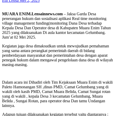
Edi Lensa
Mei 2, 2025
MUARA ENIM.Lensainnews.com
– Jaksa Garda Desa
penerangan hukum dan sosialisasi aplikasi Real time monitoring
village management funding(monitoring Dana Desa terhadap
Kepala Desa Dan Operator desa di Kabupaten Muara Enim Tahun
2025 yang dilaksanakan Di aula kantor kecamatan Gelumbang.
Jum’at 02 Mei 2025.
Kegiatan jaga desa dimaksudkan untuk mewujudkan pemahaman
yang sama antara perangkat pemerintah daerah di bidang
pemberdayaan masyarakat dan pemerintahan desa dengan aparat
penegak hukum dalam mengawal pengelolaan dana desa di wilayah
masing-masing.
Dalam acara ini Dihadiri oleh Tim Kejaksaan Muara Enim di wakili
Paleto Hamonangan SH ,dinas PMD, Camat Gelumbang yang di
wakili oleh kasih PMD, Camat Muara Belida, Camat Sungai rotan
yang di wakili , kepala Desa 3 kecamatan Gelumbang, Muara
Belida , Sungai Rotan, para operator desa Dan tamu Undangan
lainnya.
Adapun tujuan dilaksanakan kegiatan tersebut yaitu diantaranya :