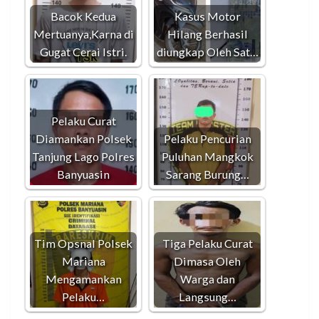
Bacok Kedua
Kasus Motor
Mertuanya,Karna di
Hilang Berhasil
Gugat Cerai Istri.
diungkap Oleh Sat…
Pelaku Curat
Diamankan Polsek
Pelaku Pencurian
Tanjung Lago Polres
Puluhan Mangkok
Banyuasin
Sarang Burung…
Tim Opsnal Polsek
Tiga Pelaku Curat
Mariana
Dimasa Oleh
Mengamankan
Warga dan
Pelaku…
Langsung…