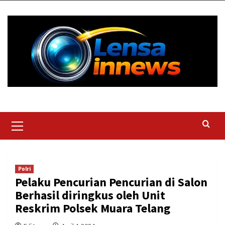
Skip
to
content
Primary
Menu
Polri
Pelaku Pencurian Pencurian di Salon
Berhasil diringkus oleh Unit
Reskrim Polsek Muara Telang