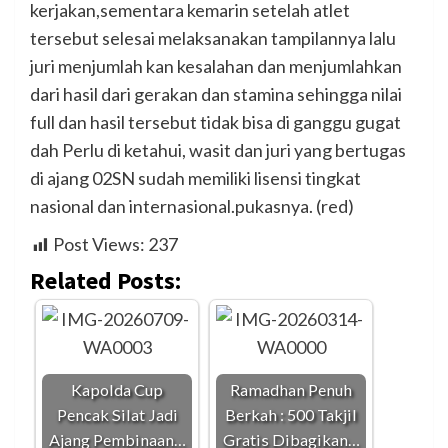
kerjakan,sementara kemarin setelah atlet
tersebut selesai melaksanakan tampilannya lalu
juri menjumlah kan kesalahan dan menjumlahkan
dari hasil dari gerakan dan stamina sehingga nilai
full dan hasil tersebut tidak bisa di ganggu gugat
dah Perlu di ketahui, wasit dan juri yang bertugas
di ajang 02SN sudah memiliki lisensi tingkat
nasional dan internasional.pukasnya. (red)
Post Views:
237
Related Posts:
Kapolda Cup
Ramadhan Penuh
Pencak Silat Jadi
Berkah : 500 Takjil
Ajang Pembinaan…
Gratis Dibagikan…