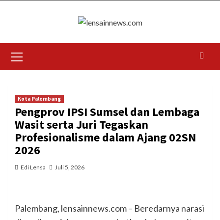
Skip
to
content
Primary
Menu
Kota Palembang
Pengprov IPSI Sumsel dan Lembaga
Wasit serta Juri Tegaskan
Profesionalisme dalam Ajang 02SN
2026
Edi Lensa
Juli 5, 2026
Palembang, lensainnews.com – Beredarnya narasi