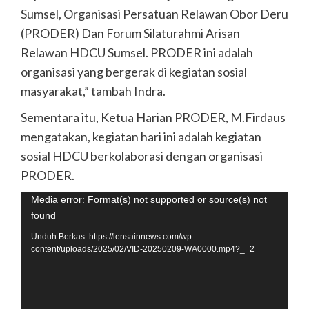
Sumsel, Organisasi Persatuan Relawan Obor Deru
(PRODER) Dan Forum Silaturahmi Arisan
Relawan HDCU Sumsel. PRODER ini adalah
organisasi yang bergerak di kegiatan sosial
masyarakat,” tambah Indra.
Sementara itu, Ketua Harian PRODER, M.Firdaus
mengatakan, kegiatan hari ini adalah kegiatan
sosial HDCU berkolaborasi dengan organisasi
PRODER.
Pemutar
Media error: Format(s) not supported or source(s) not
found
Video
Unduh Berkas: https://lensainnews.com/wp-
content/uploads/2025/02/VID-20250209-WA0000.mp4?_=2