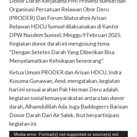
Donor Darah Kerjasama PMI Provinsi Sumsel dan
Organisasi Persatuan Relawan Obor Deru
(PRODER) Dan Forum Silaturahmi Arisan
Relawan HDCU Sumsel dilaksanakan di Kantor
DPW Nasdem Sumsel, Minggu 9 Februari 2025.
Kegiatan donor darah ini mengusung tema
“Dengan Setetes Darah Yang Diberikan Bisa
Menyelamatkan Kehidupan Seseorang”.
Ketua Umum PRODER dan Arisan HDCU, Indra
Kusuma Gunawan, Amd. mengatakan, kegiatan
hari ini sesuai arahan Pak Herman Deru adalah
kegiatan sosial kemasyarakatan antara lain donor
darah, Alhamdulillah Ada Juga Baddogerrs Barisan
Donor Darah Dari Air Salek, Ikut berpartisipasi
kegiatan ini.
Pemutar
Media error: Format(s) not supported or source(s) not