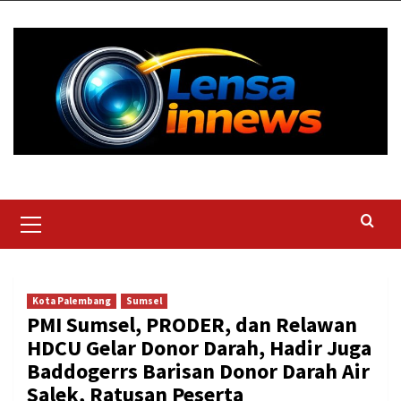
Skip
to
content
Primary
Menu
Kota Palembang
Sumsel
PMI Sumsel, PRODER, dan Relawan
HDCU Gelar Donor Darah, Hadir Juga
Baddogerrs Barisan Donor Darah Air
Salek, Ratusan Peserta