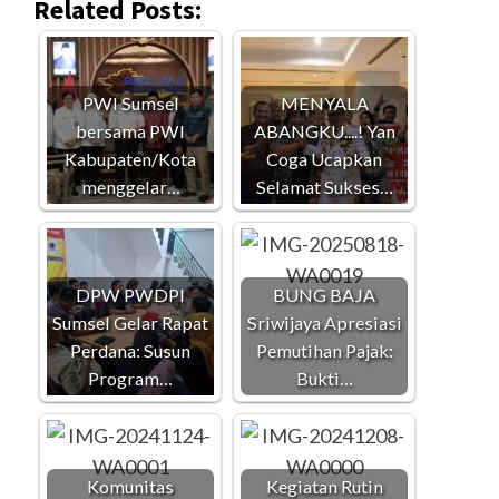
Related Posts:
PWI Sumsel
MENYALA
bersama PWI
ABANGKU....! Yan
Kabupaten/Kota
Coga Ucapkan
menggelar…
Selamat Sukses…
DPW PWDPI
BUNG BAJA
Sumsel Gelar Rapat
Sriwijaya Apresiasi
Perdana: Susun
Pemutihan Pajak:
Program…
Bukti…
Komunitas
Kegiatan Rutin