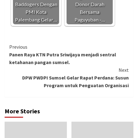
Baddogers Dengan
Donor Darah
PMI Kota
Bersama
Palembang Gelar…
Paguyuban -…
Continue
Previous
Panen Raya KTN Putra Sriwijaya menjadi sentral
Reading
ketahanan pangan sumsel.
Next
DPW PWDPI Sumsel Gelar Rapat Perdana: Susun
Program untuk Penguatan Organisasi
More Stories