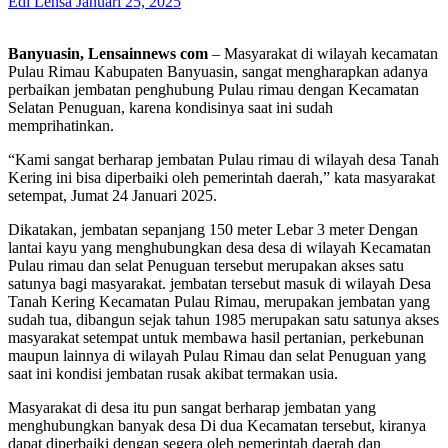
Edi Lensa
Januari 25, 2025
Banyuasin, Lensainnews com
– Masyarakat di wilayah kecamatan
Pulau Rimau Kabupaten Banyuasin, sangat mengharapkan adanya
perbaikan jembatan penghubung Pulau rimau dengan Kecamatan
Selatan Penuguan, karena kondisinya saat ini sudah
memprihatinkan.
“Kami sangat berharap jembatan Pulau rimau di wilayah desa Tanah
Kering ini bisa diperbaiki oleh pemerintah daerah,” kata masyarakat
setempat, Jumat 24 Januari 2025.
Dikatakan, jembatan sepanjang 150 meter Lebar 3 meter Dengan
lantai kayu yang menghubungkan desa desa di wilayah Kecamatan
Pulau rimau dan selat Penuguan tersebut merupakan akses satu
satunya bagi masyarakat. jembatan tersebut masuk di wilayah Desa
Tanah Kering Kecamatan Pulau Rimau, merupakan jembatan yang
sudah tua, dibangun sejak tahun 1985 merupakan satu satunya akses
masyarakat setempat untuk membawa hasil pertanian, perkebunan
maupun lainnya di wilayah Pulau Rimau dan selat Penuguan yang
saat ini kondisi jembatan rusak akibat termakan usia.
Masyarakat di desa itu pun sangat berharap jembatan yang
menghubungkan banyak desa Di dua Kecamatan tersebut, kiranya
dapat diperbaiki dengan segera oleh pemerintah daerah dan