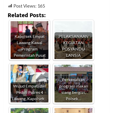
Post Views:
165
Related Posts:
Kapolsek Empat
PELAKSANAAN
Lawang Kawal
KEGIATAN
Program
POSYANDU
Pemerintah Pusat
LANSIA
Perkenalkan
Wujud Empati dan
program makan
Peduli Polres 4
siang bergizi,
Lawang, Kapolsek…
Polsek…