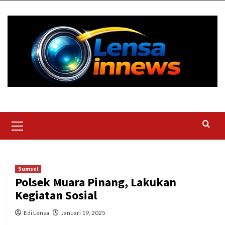
Skip
to
content
Primary
Menu
Sumsel
Polsek Muara Pinang, Lakukan
Kegiatan Sosial
Edi Lensa
Januari 19, 2025