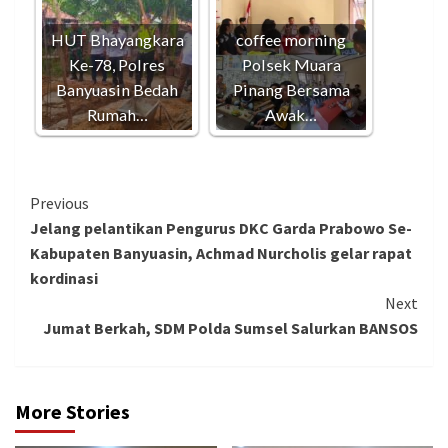
HUT Bhayangkara
­coffee morning
Ke-78, Polres
Polsek Muara
Banyuasin Bedah
Pinang Bersama
Rumah…
Awak…
Continue
Previous
Jelang pelantikan Pengurus DKC Garda Prabowo Se-
Reading
Kabupaten Banyuasin, Achmad Nurcholis gelar rapat
kordinasi
Next
Jumat Berkah, SDM Polda Sumsel Salurkan BANSOS
More Stories