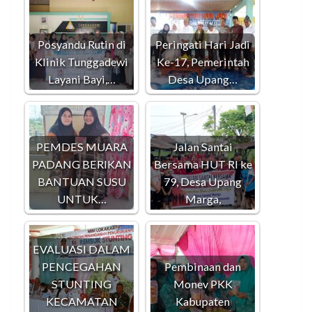
Posyandu Rutin di
Peringati Hari Jadi
Klinik Tunggadewi
Ke-17, Pemerintah
Layani Bayi,…
Desa Upang…
PEMDES MUARA
Jalan Santai
PADANG BERIKAN
Bersama HUT RI ke
BANTUAN SUSU
79, Desa Upang
UNTUK…
Marga,
EVALUASI DALAM
PENCEGAHAN
Pembinaan dan
STUNTING
Monev PKK
KECAMATAN
Kabupaten