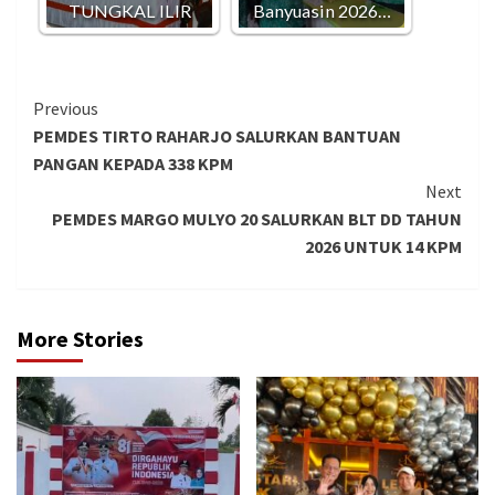
TUNGKAL ILIR
Banyuasin 2026…
Continue
Previous
PEMDES TIRTO RAHARJO SALURKAN BANTUAN
Reading
PANGAN KEPADA 338 KPM
Next
PEMDES MARGO MULYO 20 SALURKAN BLT DD TAHUN
2026 UNTUK 14 KPM
More Stories