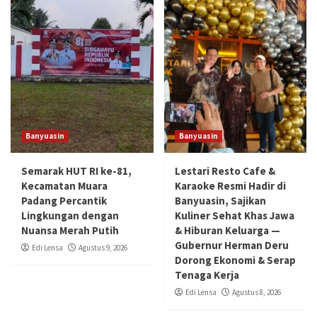
Banyuasin
Banyuasin
Semarak HUT RI ke-81,
Lestari Resto Cafe &
Kecamatan Muara
Karaoke Resmi Hadir di
Padang Percantik
Banyuasin, Sajikan
Lingkungan dengan
Kuliner Sehat Khas Jawa
Nuansa Merah Putih
& Hiburan Keluarga —
Gubernur Herman Deru
Edi Lensa
Agustus 9, 2026
Dorong Ekonomi & Serap
Tenaga Kerja
Edi Lensa
Agustus 8, 2026