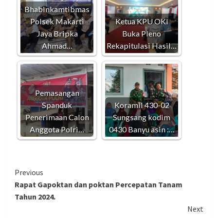
Bhabinkamtibmas
Polsek Makarti
Ketua KPU OKI
Jaya Bripka
Buka Pleno
Ahmad…
Rekapitulasi Hasil…
Pemasangan
Spanduk
Koramil 430-02
Penerimaan Calon
Sungsang kodim
Anggota Polri…
0430 Banyu asin :…
Continue
Previous
Rapat Gapoktan dan poktan Percepatan Tanam
Reading
Tahun 2024.
Next