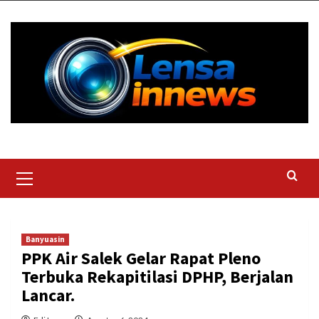
Skip
to
content
Primary
Menu
Banyuasin
PPK Air Salek Gelar Rapat Pleno
Terbuka Rekapitilasi DPHP, Berjalan
Lancar.