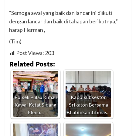
“Semoga awal yang baik dan lancar ini diikuti
dengan lancar dan baik di tahapan berikutnya,”
harap Herman ,
(Tim)
Post Views:
203
Related Posts:
Polsek Pulau Rimau
Kapolsubsektor
Kawal Ketat Sidang
Srikaton Bersama
Pleno…
Bhabinkamtibmas…