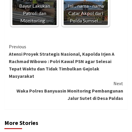
Bayur Lakukan
Ini .. nama - nama
Patroli dan
Catar Akpol dari
Monitoring…
Polda Sumsel…
Continue
Previous
Atensi Proyek Strategis Nasional, Kapolda Irjen A
Reading
Rachmad Wibowo : Polri Kawal PSN agar Selesai
Tepat Waktu dan Tidak Timbulkan Gejolak
Masyarakat
Next
Waka Polres Banyuasin Monitoring Pembangunan
Jalur Sutet di Desa Paldas
More Stories