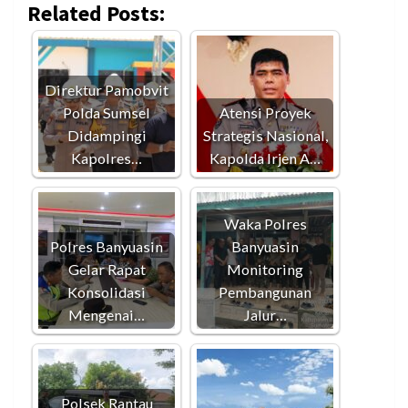
Related Posts:
Direktur Pamobvit
Polda Sumsel
Atensi Proyek
Didampingi
Strategis Nasional,
Kapolres…
Kapolda Irjen A…
Waka Polres
Polres Banyuasin
Banyuasin
Gelar Rapat
Monitoring
Konsolidasi
Pembangunan
Mengenai…
Jalur…
Polsek Rantau