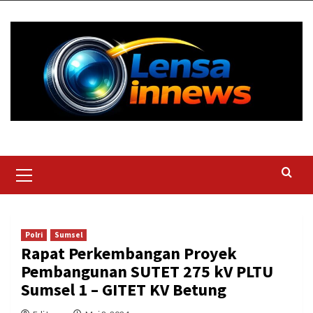
Skip
to
content
Primary
Menu
Polri
Sumsel
Rapat Perkembangan Proyek
Pembangunan SUTET 275 kV PLTU
Sumsel 1 – GITET KV Betung