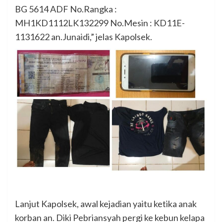
BG 5614 ADF No.Rangka :
MH1KD1112LK132299 No.Mesin : KD11E-
1131622 an.Junaidi,” jelas Kapolsek.
Lanjut Kapolsek, awal kejadian yaitu ketika anak
korban an. Diki Pebriansyah pergi ke kebun kelapa