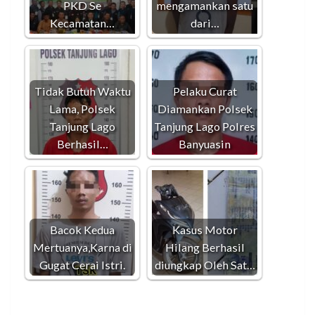
PKD Se
mengamankan satu
Kecamatan…
dari…
Tidak Butuh Waktu
Pelaku Curat
Lama, Polsek
Diamankan Polsek
Tanjung Lago
Tanjung Lago Polres
Berhasil…
Banyuasin
Bacok Kedua
Kasus Motor
Mertuanya,Karna di
Hilang Berhasil
Gugat Cerai Istri.
diungkap Oleh Sat…