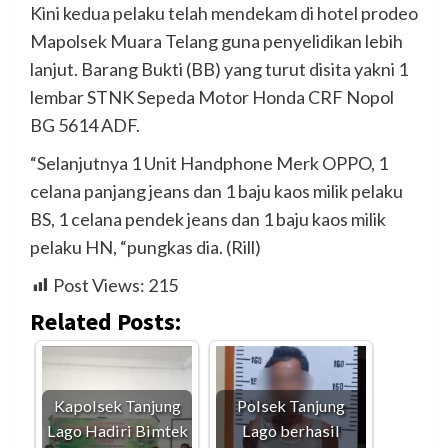
Kini kedua pelaku telah mendekam di hotel prodeo
Mapolsek Muara Telang guna penyelidikan lebih
lanjut. Barang Bukti (BB) yang turut disita yakni 1
lembar STNK Sepeda Motor Honda CRF Nopol
BG 5614 ADF.
“Selanjutnya 1 Unit Handphone Merk OPPO, 1
celana panjang jeans dan 1 baju kaos milik pelaku
BS, 1 celana pendek jeans dan 1 baju kaos milik
pelaku HN, “pungkas dia. (Rill)
Post Views:
215
Related Posts:
Kapolsek Tanjung
Polsek Tanjung
Lago Hadiri Bimtek
Lago berhasil