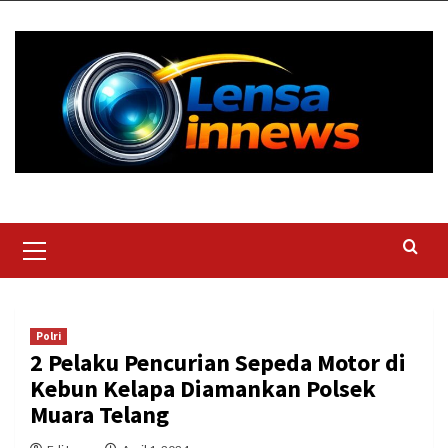
Skip
to
content
Primary
Menu
Polri
2 Pelaku Pencurian Sepeda Motor di
Kebun Kelapa Diamankan Polsek
Muara Telang