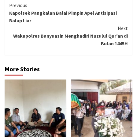
Continue
Previous
Kapolsek Pangkalan Balai Pimpin Apel Antisipasi
Reading
Balap Liar
Next
Wakapolres Banyuasin Menghadiri Nuzulul Qur’an di
Bulan 1445H
More Stories