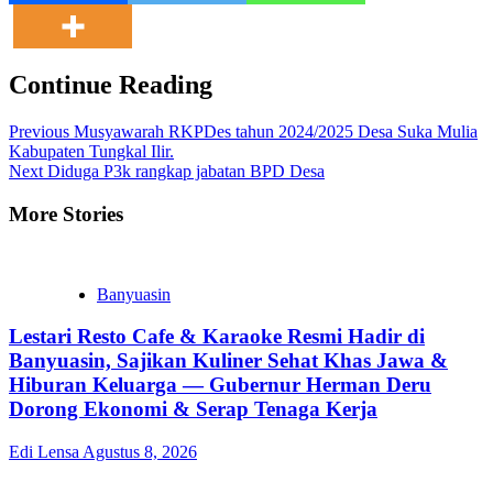
Continue Reading
Previous
Musyawarah RKPDes tahun 2024/2025 Desa Suka Mulia
Kabupaten Tungkal Ilir.
Next
Diduga P3k rangkap jabatan BPD Desa
More Stories
Banyuasin
Lestari Resto Cafe & Karaoke Resmi Hadir di
Banyuasin, Sajikan Kuliner Sehat Khas Jawa &
Hiburan Keluarga — Gubernur Herman Deru
Dorong Ekonomi & Serap Tenaga Kerja
Edi Lensa
Agustus 8, 2026