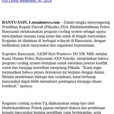
Edi Lensa
September 30, 2024
BANYUASIN, Lensainnews.com
– Dalam rangka menyongsong
Pemilihan Kepala Daerah (Pilkada) 2024, Bhabinkamtibmas Polres
Banyuasin melaksanakan program cooling system sebagai upaya
menciptakan suasana yang aman dan sejuk di tengah masyarakat.
Kegiatan ini diadakan di berbagai wilayah di Banyuasin, dengan
melibatkan tokoh masyarakat dan organisasi kepemudaan.
Kapolres Banyuasin, AKBP Ruri Prastowo SH SIK MIK melalui
Kasie Humas Polres Banyuasin AKP Sutedjo, menjelaskan bahwa
program cooling system bertujuan untuk meredam potensi konflik
sosial dan menjaga ketertiban menjelang Pilkada. “Kami ingin
memastikan bahwa proses demokrasi ini berjalan dengan damai.
Melalui pendekatan dialogis dan sosialisasi, kami berharap
masyarakat dapat lebih memahami pentingnya menjaga situasi
kondusif,” ujarnya.
Kegiatan cooling system Yg dilaksanakan setiap hari oleh
bhabinkamtibmas Polsek jajaran meliputi diskusi dan pembinaan
kepada masyarakat tentang pemilihan yang berintegritas, serta