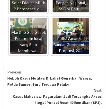
Solar Diduga Milik
Pangan Nasional,
P Beroperasi di…
SSDM Polri…
Martin S.Sos: Sosok
Pemimpin Ideal
Polisi Amankan
yang Siap
Bandar Ganja Lintas
Membawa…
Propinsi, 20…
Continue
Previous
Heboh Kasus Mutilasi Di Lahat Gegerkan Warga,
Reading
Polda Sumsel Buru Terduga Pelaku.
Next
Kasus Mahasiswi Pagaralam Jadi Tersangka Akses
Ilegal Ponsel Resmi Dihentikan (SP3).