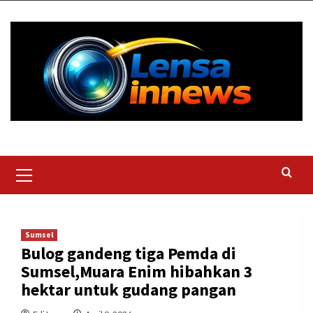
Skip
to
content
Primary
Menu
Sumsel
Bulog gandeng tiga Pemda di
Sumsel,Muara Enim hibahkan 3
hektar untuk gudang pangan