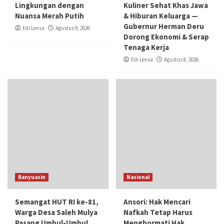
Lingkungan dengan
Kuliner Sehat Khas Jawa
Nuansa Merah Putih
& Hiburan Keluarga —
Gubernur Herman Deru
Edi Lensa
Agustus 9, 2026
Dorong Ekonomi & Serap
Tenaga Kerja
Edi Lensa
Agustus 8, 2026
Banyuasin
Nasional
Semangat HUT RI ke-81,
Ansori: Hak Mencari
Warga Desa Saleh Mulya
Nafkah Tetap Harus
Pasang Umbul-Umbul
Menghormati Hak