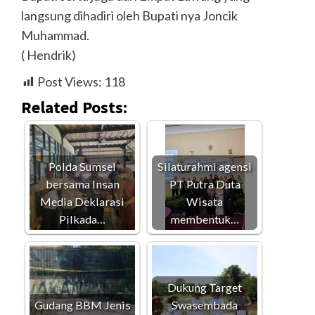
langsung dihadiri oleh Bupati nya Joncik
Muhammad.
( Hendrik)
Post Views:
118
Related Posts:
Polda Sumsel
Silaturahmi agensi
bersama Insan
PT Putra Duta
Media Deklarasi
Wisata
Pilkada…
membentuk…
Dukung Target
Gudang BBM Jenis
Swasembada