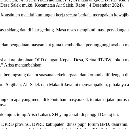
 Desa Salek mukti, Kecamatan Air Salek, Rabu ( 4 Desember 2024).
n konstituen melalui kunjungan kerja secara berkala merupakan kewaj
a sidang dan di luar gedung. Masa reses mengikuti masa persidangan, 
uen dan pengaduan masyarakat guna memberikan pertanggungjawaban mor
asi antara pimpinan OPD dengan Kepala Desa, Ketua RT/RW, tokoh masy
n,” Arisa menambahkan
but berlangsung dalam suasana kekeluargaan dan komunikatif dengan d
ara Sugihan, Air Salek dan Makarti Jaya ini menyampaikan, pihakny
angkan apa yang menjadi kebutuhan masyarakat, terutama jalan poros d
snya
klanjuti, tutup Arisa Lahari, SH yang akrab di panggil Daeng ini.
mat, DPRD provinsi, DPRD kabupaten, dinas pupr, forum BPD, danramil