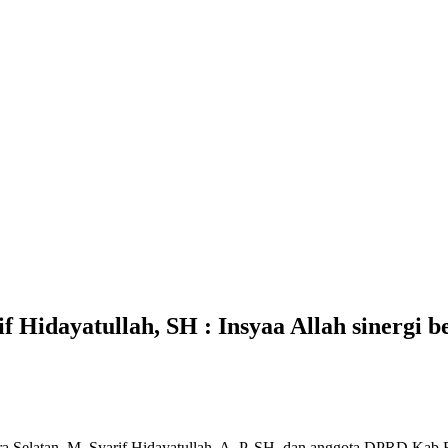
if Hidayatullah, SH : Insyaa Allah sinerg
atan, M, Syarif Hidayatullah, A, P, SH, dan anggota DPRD Kab Ban