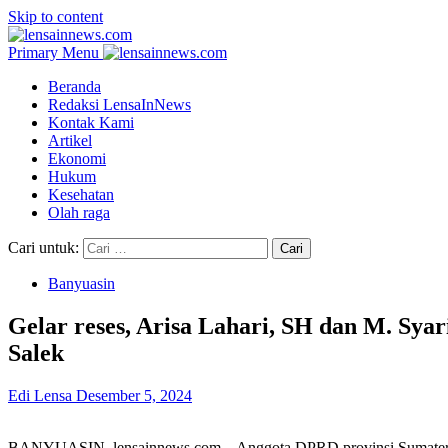
Skip to content
Primary Menu
Beranda
Redaksi LensaInNews
Kontak Kami
Artikel
Ekonomi
Hukum
Kesehatan
Olah raga
Cari untuk:
Banyuasin
Gelar reses, Arisa Lahari, SH dan M. Syar
Salek
Edi Lensa
Desember 5, 2024
BANYUASIN, lensainnews.com – Anggota DPRD provinsi Sumatera Sel