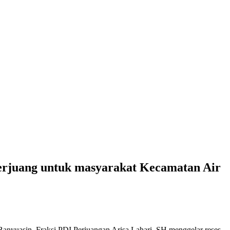
i berjuang untuk masyarakat Kecamatan Air
yuasin, Fraksi PDI Perjuangan Arisa Lahari, SH menggelar reses