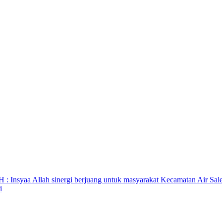
SH : Insyaa Allah sinergi berjuang untuk masyarakat Kecamatan Air Sal
i