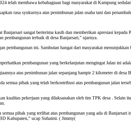
2024 telah membawa kebahagiaan bagi masyarakat di Kampung sedulan
kan rasa syukurnya atas penimbunan jalan usaha tani dan penambahan 
 Banjarsari sangat berterima kasih dan memberikan apresiasi kepada P
an pembangunan terbaik di desa Banjarsari,” ujarnya.
an pembangunan ini. Sambutan hangat dari masyarakat menunjukkan bet
erhatikan pembangunan yang berkelanjutan mengingat Jalan ini adalah
aannya atas penimbunan jalan sepanjang hampir 2 kilometer di desa Ban
a semua pihak yang telah berkontribusi atas pembangunan jalan tersebu
 kualitas pekerjaan yang dilaksanakan oleh tim TPK desa . Selain it
an.
 semua pihak yang terlibat atas pembangunan yang ada di Banjarsari 
BD Kabupaten,” ucap Suhaimi. ( Jimmy(