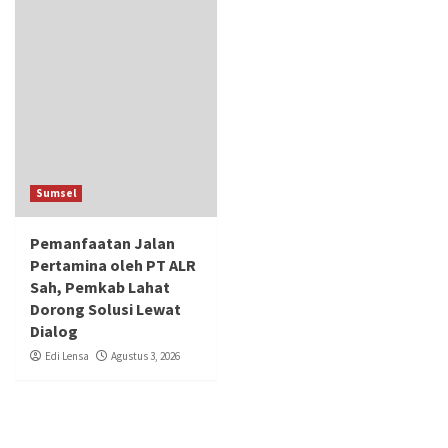
Sumsel
Pemanfaatan Jalan
Pertamina oleh PT ALR
Sah, Pemkab Lahat
Dorong Solusi Lewat
Dialog
Edi Lensa
Agustus 3, 2026