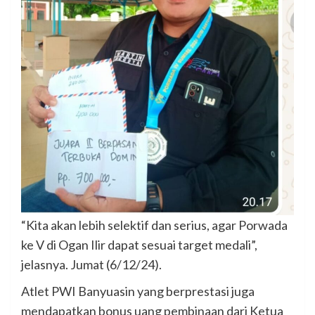
“Kita akan lebih selektif dan serius, agar Porwada
ke V di Ogan Ilir dapat sesuai target medali”,
jelasnya. Jumat (6/12/24).
Atlet PWI Banyuasin yang berprestasi juga
mendapatkan bonus uang pembinaan dari Ketua