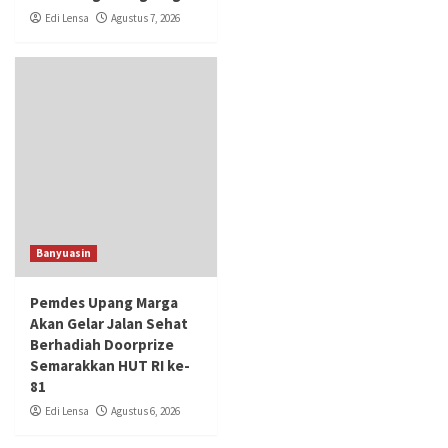
Edi Lensa
Agustus 7, 2026
Banyuasin
Pemdes Upang Marga
Akan Gelar Jalan Sehat
Berhadiah Doorprize
Semarakkan HUT RI ke-
81
Edi Lensa
Agustus 6, 2026