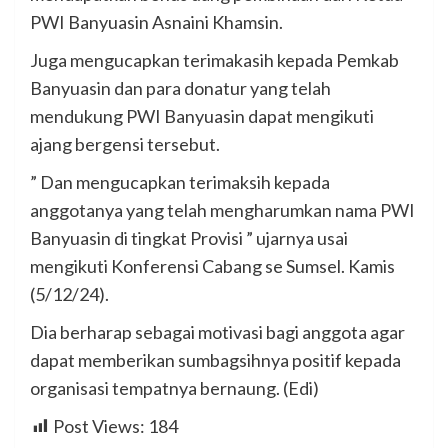
PWI Banyuasin Asnaini Khamsin.
Juga mengucapkan terimakasih kepada Pemkab
Banyuasin dan para donatur yang telah
mendukung PWI Banyuasin dapat mengikuti
ajang bergensi tersebut.
” Dan mengucapkan terimaksih kepada
anggotanya yang telah mengharumkan nama PWI
Banyuasin di tingkat Provisi ” ujarnya usai
mengikuti Konferensi Cabang se Sumsel. Kamis
(5/12/24).
Dia berharap sebagai motivasi bagi anggota agar
dapat memberikan sumbagsihnya positif kepada
organisasi tempatnya bernaung. (Edi)
Post Views:
184