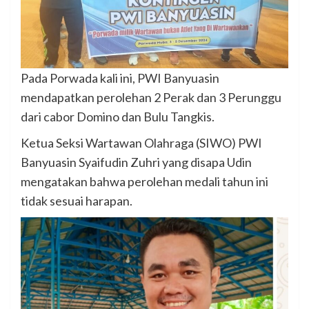
Pada Porwada kali ini, PWI Banyuasin
mendapatkan perolehan 2 Perak dan 3 Perunggu
dari cabor Domino dan Bulu Tangkis.
Ketua Seksi Wartawan Olahraga (SIWO) PWI
Banyuasin Syaifudin Zuhri yang disapa Udin
mengatakan bahwa perolehan medali tahun ini
tidak sesuai harapan.