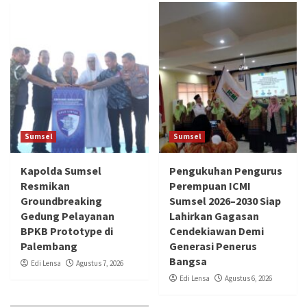
Sumsel
Sumsel
Kapolda Sumsel
Pengukuhan Pengurus
Resmikan
Perempuan ICMI
Groundbreaking
Sumsel 2026–2030 Siap
Gedung Pelayanan
Lahirkan Gagasan
BPKB Prototype di
Cendekiawan Demi
Palembang
Generasi Penerus
Bangsa
Edi Lensa
Agustus 7, 2026
Edi Lensa
Agustus 6, 2026