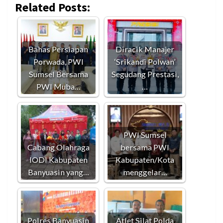
Related Posts:
Bahas Persiapan
Diracik Manajer
Porwada, PWI
‘Srikandi Polwan’
Sumsel Bersama
Segudang Prestasi,
PWI Muba…
…
PWI Sumsel
Cabang Olahraga
bersama PWI
IODI Kabupaten
Kabupaten/Kota
Banyuasin yang…
menggelar…
Polres Banyuasin
Atlet Silat Polda