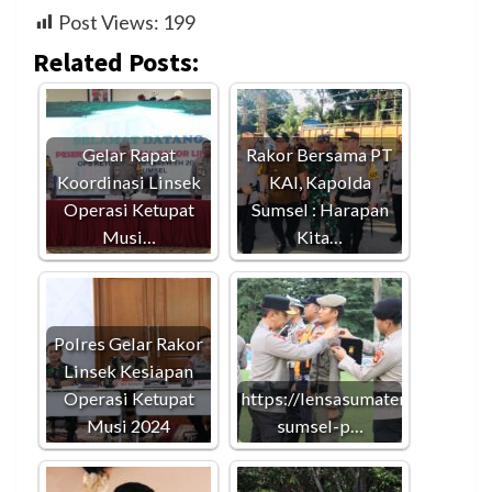
Post Views:
199
Related Posts:
Gelar Rapat
Rakor Bersama PT
Koordinasi Linsek
KAI, Kapolda
Operasi Ketupat
Sumsel : Harapan
Musi…
Kita…
Polres Gelar Rakor
Linsek Kesiapan
Operasi Ketupat
https://lensasumatera.id/2024
Musi 2024
sumsel-p…