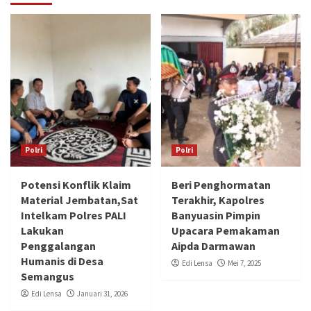
Polri
Polri
Potensi Konflik Klaim
Beri Penghormatan
Material Jembatan,Sat
Terakhir, Kapolres
Intelkam Polres PALI
Banyuasin Pimpin
Lakukan
Upacara Pemakaman
Penggalangan
Aipda Darmawan
Humanis di Desa
Edi Lensa
Mei 7, 2025
Semangus
Edi Lensa
Januari 31, 2026