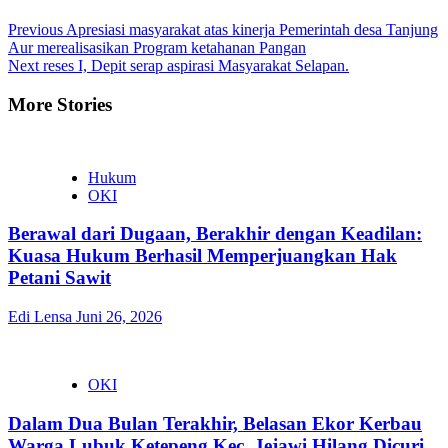
Previous
Apresiasi masyarakat atas kinerja Pemerintah desa Tanjung
Aur merealisasikan Program ketahanan Pangan
Next
reses I, Depit serap aspirasi Masyarakat Selapan.
More Stories
Hukum
OKI
Berawal dari Dugaan, Berakhir dengan Keadilan:
Kuasa Hukum Berhasil Memperjuangkan Hak
Petani Sawit
Edi Lensa
Juni 26, 2026
OKI
Dalam Dua Bulan Terakhir, Belasan Ekor Kerbau
Warga Lubuk Ketepeng Kec. Jejawi Hilang Dicuri