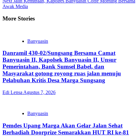
Next
Jalin Kemitraan, Kapolres Banyuasin Coffe Morning Bersama
Awak Media
More Stories
Banyuasin
Danramil 430-02/Sungsang Bersama Camat
Banyuasin II, Kapolsek Banyuasin II, Unsur
Pemerintahan, Bank Sumsel Babel, dan
Masyarakat gotong royong ruas jalan menuju
Pelabuhan Kritis Desa Marga Sungsang
Edi Lensa
Agustus 7, 2026
Banyuasin
Pemdes Upang Marga Akan Gelar Jalan Sehat
Berhadiah Doorprize Semarakkan HUT RI ke-81