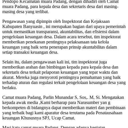
Pendopo Kecamatan muara Padang, dengan dihadiri oleh Camat
muara Padang, para kepala desa dan sekretaris desa dari masing-
masing desa yang terlibat.
Pengawasan yang dipimpin oleh Inspektorat dan Kejaksaan
Kabupaten Banyuasin , ini merupakan bagian dari upaya pemerintah
untuk memastikan transparansi, akuntabilitas, dan efisiensi dalam
pengelolaan keuangan desa. Dalam acara tersebut, tim inspektorat
memberikan penekanan pentingnya pelaksanaan tata kelola
keuangan yang baik serta penerapan prinsip akuntabilitas dalam
setiap transaksi keuangan desa.
Selain itu, dalam pengawasan kali ini, tim inspektorat juga
memberikan arahan dan bimbingan kepada para kepala desa dan
sekretaris desa terkait pelaporan keuangan yang tepat waktu dan
akurat. Mereka juga menyoroti pentingnya pemahaman yang baik
terhadap aturan dan regulasi terkait pengelolaan keuangan desa yang
berlaku.
Camat muara Padang, Parlin Munandar S, Sos,. M, Si. Mengatakan
kepada awak media ,Kami berharap para Narasumber yan g
berkompeten di bidangnya dapat memberikan materi dan pembinaan
yang terbaik bagi kami aparatur desa terutama pada Penatausahaan
keuangan Khususnya SPJ, Ucap Camat.
Masi kata camat muara Padang, Dengan adanya kegiatan