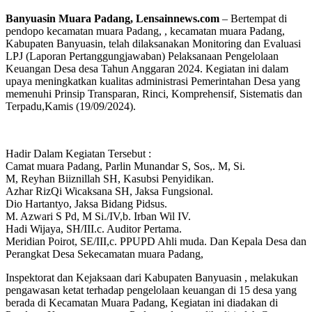
Banyuasin Muara Padang, Lensainnews.com
– Bertempat di
pendopo kecamatan muara Padang, , kecamatan muara Padang,
Kabupaten Banyuasin, telah dilaksanakan Monitoring dan Evaluasi
LPJ (Laporan Pertanggungjawaban) Pelaksanaan Pengelolaan
Keuangan Desa desa Tahun Anggaran 2024. Kegiatan ini dalam
upaya meningkatkan kualitas administrasi Pemerintahan Desa yang
memenuhi Prinsip Transparan, Rinci, Komprehensif, Sistematis dan
Terpadu,Kamis (19/09/2024).
Hadir Dalam Kegiatan Tersebut :
Camat muara Padang, Parlin Munandar S, Sos,. M, Si.
M, Reyhan Biiznillah SH, Kasubsi Penyidikan.
Azhar RizQi Wicaksana SH, Jaksa Fungsional.
Dio Hartantyo, Jaksa Bidang Pidsus.
M. Azwari S Pd, M Si./IV,b. Irban Wil IV.
Hadi Wijaya, SH/III.c. Auditor Pertama.
Meridian Poirot, SE/III,c. PPUPD Ahli muda. Dan Kepala Desa dan
Perangkat Desa Sekecamatan muara Padang,
Inspektorat dan Kejaksaan dari Kabupaten Banyuasin , melakukan
pengawasan ketat terhadap pengelolaan keuangan di 15 desa yang
berada di Kecamatan Muara Padang, Kegiatan ini diadakan di