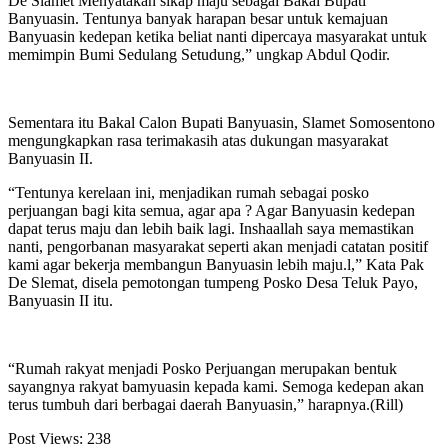
De Slamet Menyatakan sikap maju sebagai Bakal Bupati
Banyuasin. Tentunya banyak harapan besar untuk kemajuan
Banyuasin kedepan ketika beliat nanti dipercaya masyarakat untuk
memimpin Bumi Sedulang Setudung,” ungkap Abdul Qodir.
Sementara itu Bakal Calon Bupati Banyuasin, Slamet Somosentono
mengungkapkan rasa terimakasih atas dukungan masyarakat
Banyuasin II.
“Tentunya kerelaan ini, menjadikan rumah sebagai posko
perjuangan bagi kita semua, agar apa ? Agar Banyuasin kedepan
dapat terus maju dan lebih baik lagi. Inshaallah saya memastikan
nanti, pengorbanan masyarakat seperti akan menjadi catatan positif
kami agar bekerja membangun Banyuasin lebih maju.l,” Kata Pak
De Slemat, disela pemotongan tumpeng Posko Desa Teluk Payo,
Banyuasin II itu.
“Rumah rakyat menjadi Posko Perjuangan merupakan bentuk
sayangnya rakyat bamyuasin kepada kami. Semoga kedepan akan
terus tumbuh dari berbagai daerah Banyuasin,” harapnya.(Rill)
Post Views:
238