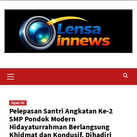
Skip
to
content
Primary
Menu
Ogan Ilir
Pelepasan Santri Angkatan Ke-2
SMP Pondok Modern
Hidayaturrahman Berlangsung
Khidmat dan Kondusif, Dihadiri