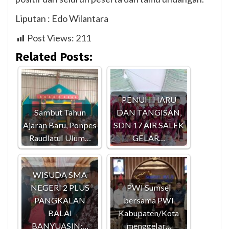
Liputan : Edo Wilantara
Post Views:
211
Related Posts:
PENUH HARU
Sambut Tahun
DAN TANGISAN,
Ajaran Baru, Ponpes
SDN 17 AIR SALEK
Raudlatul Ulum…
GELAR…
WISUDA SMA
NEGERI 2 PLUS
PWI Sumsel
PANGKALAN
bersama PWI
BALAI
Kabupaten/Kota
BANYUASIN:…
menggelar…