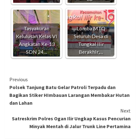
Tasyakuran
Lomba MTQ
Kelulusan Kelas VI
Seluruh Desa di
Angkatan Ke-13
Tungkal Ilir
SDN 24…
Berakhir,…
Continue
Previous
Polsek Tanjung Batu Gelar Patroli Terpadu dan
Reading
Bagikan Stiker HImbauan Larangan Membakar Hutan
dan Lahan
Next
Satreskrim Polres Ogan Ilir Ungkap Kasus Pencurian
Minyak Mentah di Jalur Trunk Line Pertamina