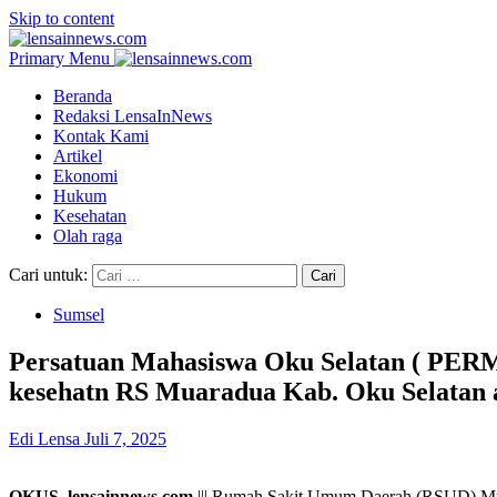
Skip to content
Primary Menu
Beranda
Redaksi LensaInNews
Kontak Kami
Artikel
Ekonomi
Hukum
Kesehatan
Olah raga
Cari untuk:
Sumsel
Persatuan Mahasiswa Oku Selatan ( PER
kesehatn RS Muaradua Kab. Oku Selatan a
Edi Lensa
Juli 7, 2025
OKUS. lensainnews.com
||| Rumah Sakit Umum Daerah (RSUD) Mua