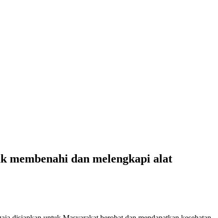
k membenahi dan melengkapi alat
a disiapkan untuk Masyarakat berobat dan mendapatkan kesehatan