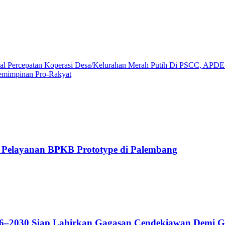
al Percepatan Koperasi Desa/Kelurahan Merah Putih Di PSCC, APDE
emimpinan Pro-Rakyat
Pelayanan BPKB Prototype di Palembang
–2030 Siap Lahirkan Gagasan Cendekiawan Demi Ge