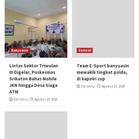
Banyuasin
Sumsel
Lintas Sektor Triwulan
Team E-Sport banyuasin
III Digelar, Puskesmas
mewakili tingkat polda,
Srikaton Bahas Mobile
di kapolri cup
JKN hingga Desa Siaga
Edi Lensa
Agustus 10, 2026
ATM
Edi Lensa
Agustus 10, 2026