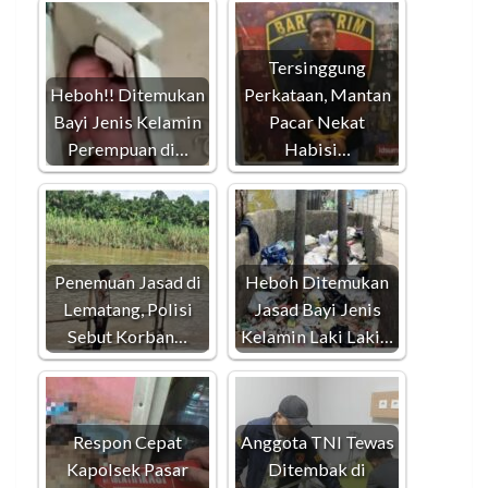
Tersinggung
Heboh!! Ditemukan
Perkataan, Mantan
Bayi Jenis Kelamin
Pacar Nekat
Perempuan di…
Habisi…
Penemuan Jasad di
Heboh Ditemukan
Lematang, Polisi
Jasad Bayi Jenis
Sebut Korban…
Kelamin Laki Laki…
Respon Cepat
Anggota TNI Tewas
Kapolsek Pasar
Ditembak di