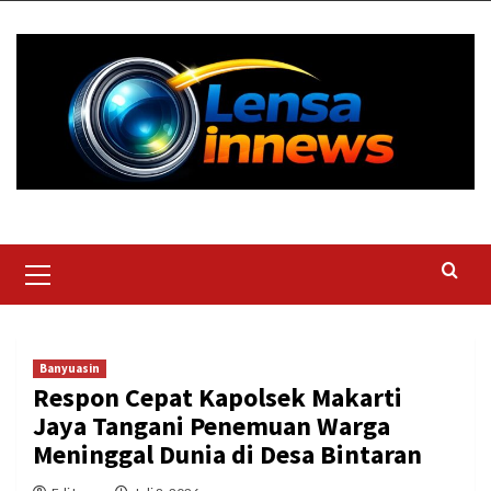
Skip
to
content
Primary
Menu
Banyuasin
Respon Cepat Kapolsek Makarti
Jaya Tangani Penemuan Warga
Meninggal Dunia di Desa Bintaran