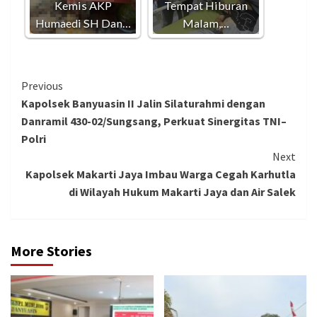
Kemis AKP
Tempat Hiburan
Humaedi SH Dan…
Malam,…
Continue
Previous
Kapolsek Banyuasin II Jalin Silaturahmi dengan
Reading
Danramil 430-02/Sungsang, Perkuat Sinergitas TNI–
Polri
Next
Kapolsek Makarti Jaya Imbau Warga Cegah Karhutla
di Wilayah Hukum Makarti Jaya dan Air Salek
More Stories