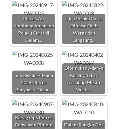
Polsek Air
Tiga Pelaku Curat
Kumbang Amankan
Dimasa Oleh
Pelaku Curat di
Warga dan
Dalam…
Langsung…
Ditemukan Adanya
Sukseskan Pilkada
Kurang Takar
2024, Polres
Terhadap Mesin-
Banyuasin Gelar…
Mesin…
Kabag Ops Polres
Banyuasin Pimpin
Dalam Rangka Ops