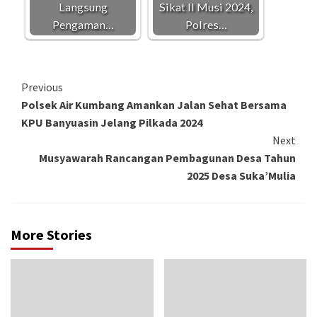
Langsung
Sikat II Musi 2024,
Pengaman…
Polres…
Continue
Previous
Polsek Air Kumbang Amankan Jalan Sehat Bersama
Reading
KPU Banyuasin Jelang Pilkada 2024
Next
Musyawarah Rancangan Pembagunan Desa Tahun
2025 Desa Suka’Mulia
More Stories