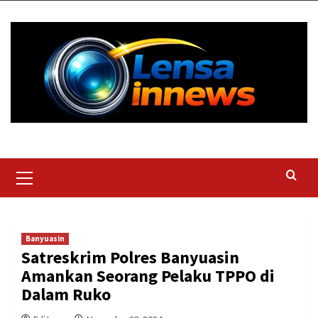
Skip
to
content
Primary
Menu
Banyuasin
Satreskrim Polres Banyuasin
Amankan Seorang Pelaku TPPO di
Dalam Ruko