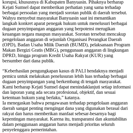
korupsi, khususnya di Kabupaten Banyuasin. Pihaknya berharap
Kejati Sumsel dapat memberikan perhatian yang sama terhadap
berbagai persoalan yang menjadi sorotan publik di daerah tersebut.
Wahyu menyebut masyarakat Banyuasin saat ini menantikan
langkah konkret aparat penegak hukum untuk menelusuri berbagai
dugaan penyimpangan anggaran yang berpotensi merugikan
keuangan negara maupun masyarakat. Sorotan tersebut mencakup
pengelolaan anggaran di sejumlah Organisasi Perangkat Daerah
(OPD), Badan Usaha Milik Daerah (BUMD), pelaksanaan Program
Makan Bergizi Gratis (MBG), penggunaan anggaran di lingkungan
DPRD, hingga program Kredit Usaha Rakyat (KUR) yang
bersumber dari dana publik.
“Keberhasilan pengungkapan kasus di PALI hendaknya menjadi
pemicu untuk melakukan penelusuran lebih luas terhadap berbagai
dugaan penyimpangan yang berkembang di tengah masyarakat.
Kami berharap Kejati Sumsel dapat menindaklanjuti setiap informasi
dan laporan yang ada secara profesional, objektif, dan sesuai
ketentuan hukum yang berlaku,” katanya.
Ia menegaskan bahwa pengawasan terhadap pengelolaan anggaran
daerah sangat penting mengingat dana yang digunakan berasal dari
rakyat dan harus memberikan manfaat sebesar-besarnya bagi
kepentingan masyarakat. Karena itu, transparansi dan akuntabilitas
dalam penggunaan anggaran harus menjadi prioritas seluruh
penyelenggara pemerintahan.