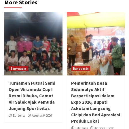
More Stories
Banyuasin
Banyuasin
Turnamen Futsal Semi
Pemerintah Desa
Open Wiramuda Cup I
Sidomulyo Aktif
Resmi Dibuka, Camat
Berpartisipasi dalam
Air Salek Ajak Pemuda
Expo 2026, Bupati
Junjung Sportivitas
Askolani Langsung
Cicipi dan Beri Apresiasi
Edi Lensa
Agustus 6, 2026
Produk Lokal
Edi Lensa
Agustus 6, 2026