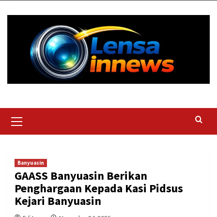
Skip
to
content
Primary
Menu
Banyuasin
GAASS Banyuasin Berikan
Penghargaan Kepada Kasi Pidsus
Kejari Banyuasin