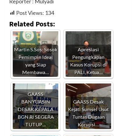
Reporter : Mulyadi
Post Views:
134
Related Posts:
Martin S.Sos: Sosok
Apresiasi
Pemimpin Ideal
Pengungkapan
yang Siap
Kasus Korupsi di
Membawa…
PALI, Ketua…
GAASS
BANYUASIN
GAASS Desak
DESAK KEPALA
Kejati Sumsel Usut
BGN RI SEGERA
Tuntas Dugaan
TUTUP…
Korupsi…