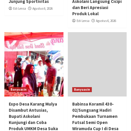
Junjung Sportivitas
Askolani Langsung Cicipi
dan Beri Apresiasi
Edi Lensa
Agustus 6, 2026
Produk Lokal
Edi Lensa
Agustus 6, 2026
Banyuasin
Banyuasin
Expo Desa Karang Mulya
Babinsa Koramil 430-
Disambut Antusias,
02/Sungsang Hadiri
Bupati Askolani
Pembukaan Turnamen
Kunjungi dan Coba
Futsal Semi Open
Produk UMKM Desa Suka
Wiramuda Cup I di Desa