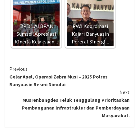
DPD LAI BPAN
PWI Koordinasi
Sumsel, Apresiasi
Kajari Banyuasin
Kinerja Kejaksaan…
Pererat Sinergi…
Continue
Previous
Gelar Apel, Operasi Zebra Musi – 2025 Polres
Reading
Banyuasin Resmi Dimulai
Next
Musrenbangdes Teluk Tenggulang Prioritaskan
Pembangunan Infrastruktur dan Pemberdayaan
Masyarakat.