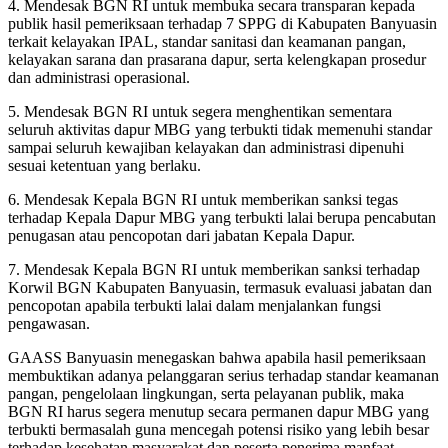
4. Mendesak BGN RI untuk membuka secara transparan kepada
publik hasil pemeriksaan terhadap 7 SPPG di Kabupaten Banyuasin
terkait kelayakan IPAL, standar sanitasi dan keamanan pangan,
kelayakan sarana dan prasarana dapur, serta kelengkapan prosedur
dan administrasi operasional.
5. Mendesak BGN RI untuk segera menghentikan sementara
seluruh aktivitas dapur MBG yang terbukti tidak memenuhi standar
sampai seluruh kewajiban kelayakan dan administrasi dipenuhi
sesuai ketentuan yang berlaku.
6. Mendesak Kepala BGN RI untuk memberikan sanksi tegas
terhadap Kepala Dapur MBG yang terbukti lalai berupa pencabutan
penugasan atau pencopotan dari jabatan Kepala Dapur.
7. Mendesak Kepala BGN RI untuk memberikan sanksi terhadap
Korwil BGN Kabupaten Banyuasin, termasuk evaluasi jabatan dan
pencopotan apabila terbukti lalai dalam menjalankan fungsi
pengawasan.
GAASS Banyuasin menegaskan bahwa apabila hasil pemeriksaan
membuktikan adanya pelanggaran serius terhadap standar keamanan
pangan, pengelolaan lingkungan, serta pelayanan publik, maka
BGN RI harus segera menutup secara permanen dapur MBG yang
terbukti bermasalah guna mencegah potensi risiko yang lebih besar
terhadap kesehatan masyarakat dan peserta penerima manfaat