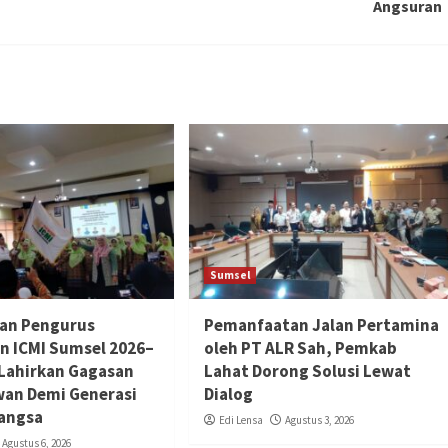
Angsuran
Sumsel
an Pengurus
Pemanfaatan Jalan Pertamina
 ICMI Sumsel 2026–
oleh PT ALR Sah, Pemkab
 Lahirkan Gagasan
Lahat Dorong Solusi Lewat
an Demi Generasi
Dialog
angsa
Edi Lensa
Agustus 3, 2026
Agustus 6, 2026