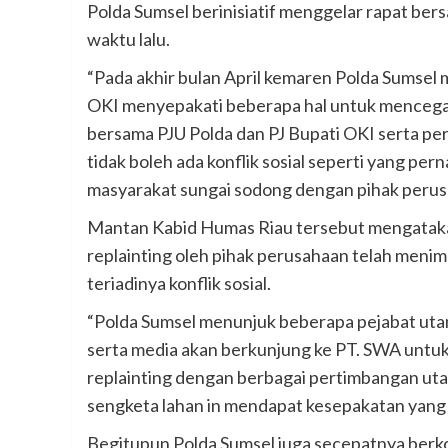
Polda Sumsel berinisiatif menggelar rapat be
waktu lalu.
“Pada akhir bulan April kemaren Polda Sumsel
OKI menyepakati beberapa hal untuk mencegah 
bersama PJU Polda dan PJ Bupati OKI serta p
tidak boleh ada konflik sosial seperti yang per
masyarakat sungai sodong dengan pihak perusa
Mantan Kabid Humas Riau tersebut mengataka
replainting oleh pihak perusahaan telah meni
teriadinya konflik sosial.
“Polda Sumsel menunjuk beberapa pejabat ut
serta media akan berkunjung ke PT. SWA untu
replainting dengan berbagai pertimbangan ut
sengketa lahan in mendapat kesepakatan yang d
Begitupun Polda Sumsel juga secepatnya berko