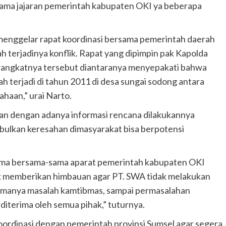
rsama jajaran pemerintah kabupaten OKI ya beberapa
 menggelar rapat koordinasi bersama pemerintah daerah
terjadinya konflik. Rapat yang dipimpin pak Kapolda
erangkatnya tersebut diantaranya menyepakati bahwa
nah terjadi di tahun 2011 di desa sungai sodong antara
haan,” urai Narto.
n dengan adanya informasi rencana dilakukannya
mbulkan keresahan dimasyarakat bisa berpotensi
ama bersama-sama aparat pemerintah kabupaten OKI
k memberikan himbauan agar PT. SWA tidak melakukan
amanya masalah kamtibmas, sampai permasalahan
iterima oleh semua pihak,” tuturnya.
ordinasi dengan pemerintah provinsi Sumsel agar segera