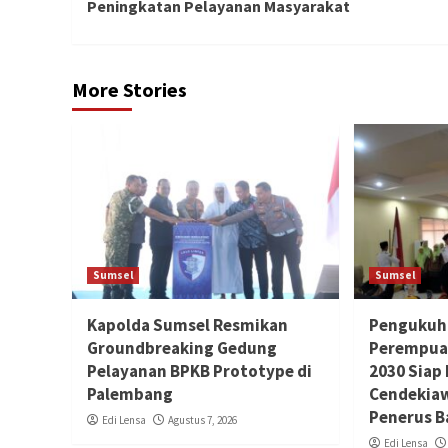
Peningkatan Pelayanan Masyarakat
More Stories
Sumsel
Sumsel
Kapolda Sumsel Resmikan
Pengukuh
Groundbreaking Gedung
Perempuan
Pelayanan BPKB Prototype di
2030 Siap
Palembang
Cendekiaw
Penerus B
Edi Lensa
Agustus 7, 2026
Edi Lensa