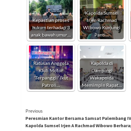
Kapolda Sumsel
Kepastian proses
Irjen Rachmad
hukum terhadap 3
Wibowo Kunjungi
anak bawah umur…
Panti…
Ratusan Anggota
Kapolda di
Klub Motor
Dampingi
'Terpanggil' Ikut
Wakapolda
Patroli…
Memimpin Rapat…
Continue
Previous
Peresmian Kantor Bersama Samsat Palembang IV
Reading
Kapolda Sumsel Irjen A Rachmad Wibowo Berhara