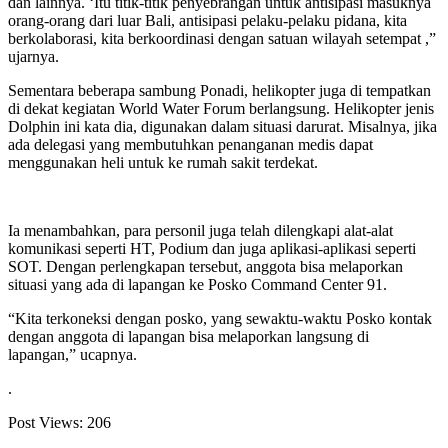
dan lainnya. ‘Itu titik-titik penyebrangan untuk antisipasi masuknya
orang-orang dari luar Bali, antisipasi pelaku-pelaku pidana, kita
berkolaborasi, kita berkoordinasi dengan satuan wilayah setempat ,”
ujarnya.
Sementara beberapa sambung Ponadi, helikopter juga di tempatkan
di dekat kegiatan World Water Forum berlangsung. Helikopter jenis
Dolphin ini kata dia, digunakan dalam situasi darurat. Misalnya, jika
ada delegasi yang membutuhkan penanganan medis dapat
menggunakan heli untuk ke rumah sakit terdekat.
Ia menambahkan, para personil juga telah dilengkapi alat-alat
komunikasi seperti HT, Podium dan juga aplikasi-aplikasi seperti
SOT. Dengan perlengkapan tersebut, anggota bisa melaporkan
situasi yang ada di lapangan ke Posko Command Center 91.
“Kita terkoneksi dengan posko, yang sewaktu-waktu Posko kontak
dengan anggota di lapangan bisa melaporkan langsung di
lapangan,” ucapnya.
.
Post Views:
206