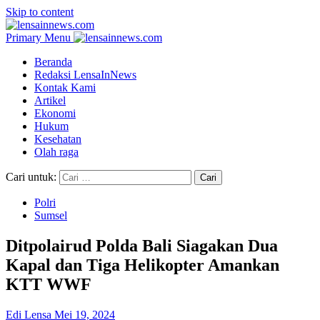
Skip to content
Primary Menu
Beranda
Redaksi LensaInNews
Kontak Kami
Artikel
Ekonomi
Hukum
Kesehatan
Olah raga
Cari untuk:
Polri
Sumsel
Ditpolairud Polda Bali Siagakan Dua
Kapal dan Tiga Helikopter Amankan
KTT WWF
Edi Lensa
Mei 19, 2024