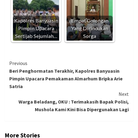
Kapolres Banyuasin
Empat Golongan
Pimpin Upacara
Yang Dirindukan
Sertijab Sejumlah…
Sorga
Continue
Previous
Beri Penghormatan Terakhir, Kapolres Banyuasin
Reading
Pimpin Upacara Pemakaman Almarhum Bripka Arie
Satria
Next
Warga Beladang, OKU : Terimakasih Bapak Polisi,
Mushola Kami Kini Bisa Dipergunakan Lagi
More Stories