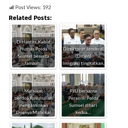
Post Views:
192
Related Posts:
Dirlantas, Kabid
Humas Polda
Direktorat Jenderal
Sumsel beserta
(Ditjen)
Jamaah…
Imigrasi tingkatkan…
Malaikat
PJU bersama
berdoa,Rosullullah
Personil Polda
mengaminkan
Sumsel dihari
Doanya Malaikat
kedua…