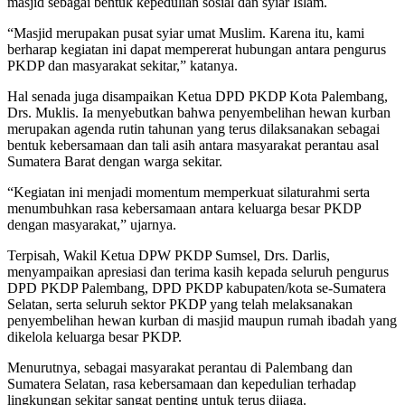
masjid sebagai bentuk kepedulian sosial dan syiar Islam.
“Masjid merupakan pusat syiar umat Muslim. Karena itu, kami
berharap kegiatan ini dapat mempererat hubungan antara pengurus
PKDP dan masyarakat sekitar,” katanya.
Hal senada juga disampaikan Ketua DPD PKDP Kota Palembang,
Drs. Muklis. Ia menyebutkan bahwa penyembelihan hewan kurban
merupakan agenda rutin tahunan yang terus dilaksanakan sebagai
bentuk kebersamaan dan tali asih antara masyarakat perantau asal
Sumatera Barat dengan warga sekitar.
“Kegiatan ini menjadi momentum memperkuat silaturahmi serta
menumbuhkan rasa kebersamaan antara keluarga besar PKDP
dengan masyarakat,” ujarnya.
Terpisah, Wakil Ketua DPW PKDP Sumsel, Drs. Darlis,
menyampaikan apresiasi dan terima kasih kepada seluruh pengurus
DPD PKDP Palembang, DPD PKDP kabupaten/kota se-Sumatera
Selatan, serta seluruh sektor PKDP yang telah melaksanakan
penyembelihan hewan kurban di masjid maupun rumah ibadah yang
dikelola keluarga besar PKDP.
Menurutnya, sebagai masyarakat perantau di Palembang dan
Sumatera Selatan, rasa kebersamaan dan kepedulian terhadap
lingkungan sekitar sangat penting untuk terus dijaga.