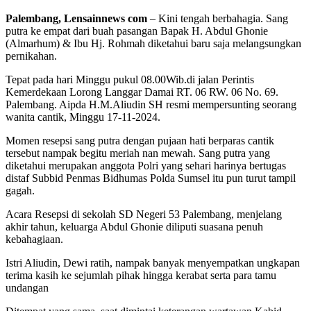
Palembang, Lensainnews com
– Kini tengah berbahagia. Sang
putra ke empat dari buah pasangan Bapak H. Abdul Ghonie
(Almarhum) & Ibu Hj. Rohmah diketahui baru saja melangsungkan
pernikahan.
Tepat pada hari Minggu pukul 08.00Wib.di jalan Perintis
Kemerdekaan Lorong Langgar Damai RT. 06 RW. 06 No. 69.
Palembang. Aipda H.M.Aliudin SH resmi mempersunting seorang
wanita cantik, Minggu 17-11-2024.
Momen resepsi sang putra dengan pujaan hati berparas cantik
tersebut nampak begitu meriah nan mewah. Sang putra yang
diketahui merupakan anggota Polri yang sehari harinya bertugas
distaf Subbid Penmas Bidhumas Polda Sumsel itu pun turut tampil
gagah.
Acara Resepsi di sekolah SD Negeri 53 Palembang, menjelang
akhir tahun, keluarga Abdul Ghonie diliputi suasana penuh
kebahagiaan.
Istri Aliudin, Dewi ratih, nampak banyak menyempatkan ungkapan
terima kasih ke sejumlah pihak hingga kerabat serta para tamu
undangan