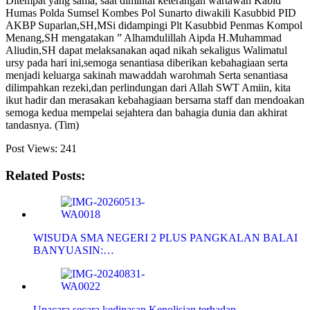
Ditempat yang sama, saat dimintai keterangan wartawan Kabid
Humas Polda Sumsel Kombes Pol Sunarto diwakili Kasubbid PID
AKBP Suparlan,SH,MSi didampingi Plt Kasubbid Penmas Kompol
Menang,SH mengatakan ” Alhamdulillah Aipda H.Muhammad
Aliudin,SH dapat melaksanakan aqad nikah sekaligus Walimatul
ursy pada hari ini,semoga senantiasa diberikan kebahagiaan serta
menjadi keluarga sakinah mawaddah warohmah Serta senantiasa
dilimpahkan rezeki,dan perlindungan dari Allah SWT Amiin, kita
ikut hadir dan merasakan kebahagiaan bersama staff dan mendoakan
semoga kedua mempelai sejahtera dan bahagia dunia dan akhirat
tandasnya. (Tim)
Post Views:
241
Related Posts:
WISUDA SMA NEGERI 2 PLUS PANGKALAN BALAI
BANYUASIN:…
Upacara secara kedinasan Kepolisian terhadap…