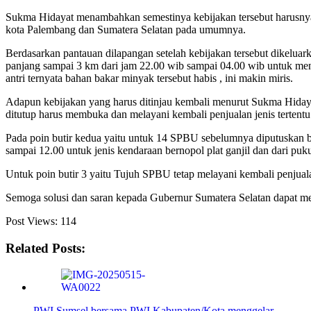
Sukma Hidayat menambahkan semestinya kebijakan tersebut harusn
kota Palembang dan Sumatera Selatan pada umumnya.
Berdasarkan pantauan dilapangan setelah kebijakan tersebut dikelu
panjang sampai 3 km dari jam 22.00 wib sampai 04.00 wib untuk men
antri ternyata bahan bakar minyak tersebut habis , ini makin miris.
Adapun kebijakan yang harus ditinjau kembali menurut Sukma Hidaya
ditutup harus membuka dan melayani kembali penjualan jenis tertentu
Pada poin butir kedua yaitu untuk 14 SPBU sebelumnya diputuskan b
sampai 12.00 untuk jenis kendaraan bernopol plat ganjil dan dari pu
Untuk poin butir 3 yaitu Tujuh SPBU tetap melayani kembali penjuala
Semoga solusi dan saran kepada Gubernur Sumatera Selatan dapat me
Post Views:
114
Related Posts:
PWI Sumsel bersama PWI Kabupaten/Kota menggelar…