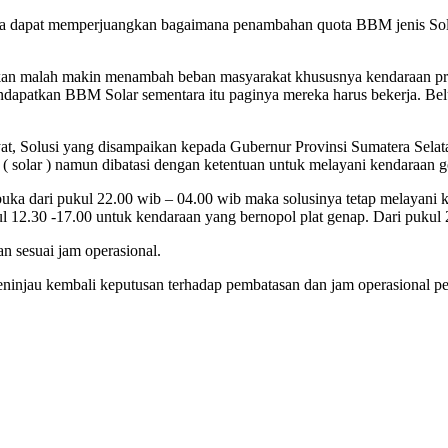
ya dapat memperjuangkan bagaimana penambahan quota BBM jenis Sol
arkan malah makin menambah beban masyarakat khususnya kendaraan pr
dapatkan BBM Solar sementara itu paginya mereka harus bekerja. Belu
t, Solusi yang disampaikan kepada Gubernur Provinsi Sumatera Selat
 ( solar ) namun dibatasi dengan ketentuan untuk melayani kendaraan g
uka dari pukul 22.00 wib – 04.00 wib maka solusinya tetap melayani k
kul 12.30 -17.00 untuk kendaraan yang bernopol plat genap. Dari pukul
n sesuai jam operasional.
ninjau kembali keputusan terhadap pembatasan dan jam operasional pe