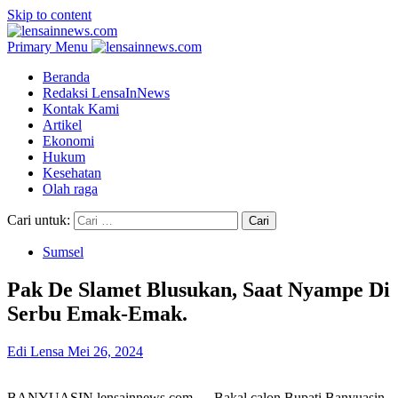
Skip to content
Primary Menu
Beranda
Redaksi LensaInNews
Kontak Kami
Artikel
Ekonomi
Hukum
Kesehatan
Olah raga
Cari untuk:
Sumsel
Pak De Slamet Blusukan, Saat Nyampe Di
Serbu Emak-Emak.
Edi Lensa
Mei 26, 2024
BANYUASIN,lensainnews.com — Bakal calon Bupati Banyuasin