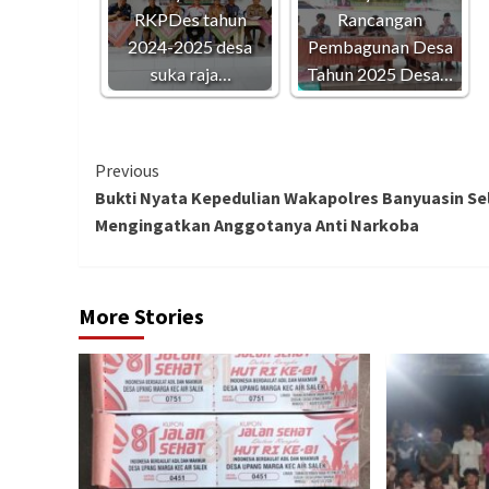
RKPDes tahun
Rancangan
2024-2025 desa
Pembagunan Desa
suka raja…
Tahun 2025 Desa…
Continue
Previous
Bukti Nyata Kepedulian Wakapolres Banyuasin Se
Reading
Mengingatkan Anggotanya Anti Narkoba
More Stories