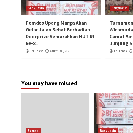
Banyuasin
Banyuasin
Pemdes Upang Marga Akan
Turnamen 
Gelar Jalan Sehat Berhadiah
Wiramuda 
Doorprize Semarakkan HUT RI
Camat Air
ke-81
Junjung S
Edi Lensa
Agustus 6, 2026
Edi Lensa
You may have missed
Sumsel
Banyuasin