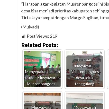
”Harapan agar kegiatan Musrenbangdes ini bisa
desa bisa menjadi prioritas kabupaten sehingga 
Tirta Jaya sampai dengan Margo Sugihan, tutu
(Mulyadi)
Post Views:
219
Related Posts:
Tahapan
musyawarah
Menyepakati usulan
Musrenbangdes
usulan Musyawarah
desa teluk
Musrenbangdes…
tenggulang
Musyawarah
Musyawarah