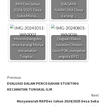
RKPDes tahun
BAGAYA
2024/2025 Desa
NARKOBA Desa
Suka Mulia…
karang…
Musrenbangdes
Dugaan Rakus
desa karang Mulya
Jabatan Oknum
kecamatan
Guru P3K, menjabat
Tungkal…
angota BPD
Continue
Previous
EVALUASI DALAM PENCEGAHAN STUNTING
Reading
KECAMATAN TUNGKAL ILIR
Next
Musyawarah RKPDes tahun 2024/2025 Desa Suka