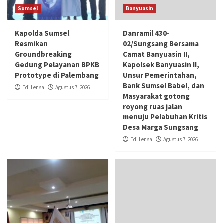
Sumsel
Banyuasin
Kapolda Sumsel
Danramil 430-
Resmikan
02/Sungsang Bersama
Groundbreaking
Camat Banyuasin II,
Gedung Pelayanan BPKB
Kapolsek Banyuasin II,
Prototype di Palembang
Unsur Pemerintahan,
Bank Sumsel Babel, dan
Edi Lensa
Agustus 7, 2026
Masyarakat gotong
royong ruas jalan
menuju Pelabuhan Kritis
Desa Marga Sungsang
Edi Lensa
Agustus 7, 2026