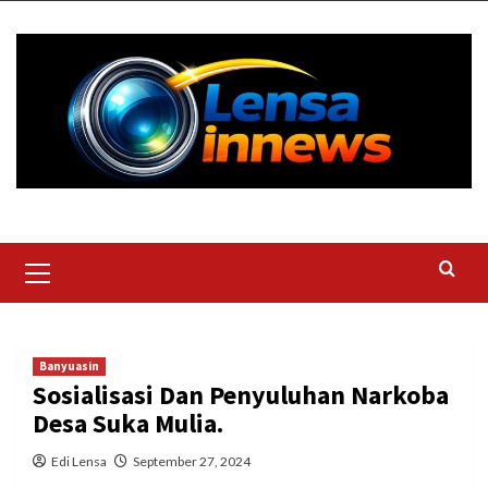
Skip
to
content
Primary
Menu
Banyuasin
Sosialisasi Dan Penyuluhan Narkoba
Desa Suka Mulia.
Edi Lensa
September 27, 2024