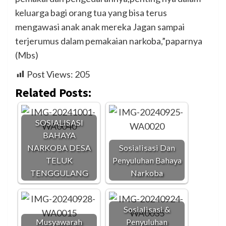
keluarga bagi orang tua yang bisa terus
mengawasi anak anak mereka Jagan sampai
terjerumus dalam pemakaian narkoba,”paparnya
(Mbs)
Post Views:
205
Related Posts:
SOSIALISASI
BAHAYA
NARKOBA DESA
Sosialisasi Dan
TELUK
Penyuluhan Bahaya
TENGGULANG
Narkoba
Sosialisasi &
Musyawarah
Penyuluhan